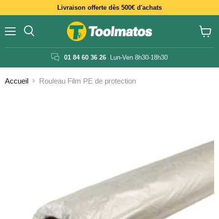
Livraison offerte dès 500€ d'achats
Menu
Voir
le
panier
01 84 60 36 26
Lun-Ven 8h30-18h30
Accueil
Rouleau Film PE de protection