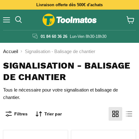
Livraison offerte dès 500€ d'achats
Menu
Voir
le
panier
01 84 60 36 26
Lun-Ven 8h30-18h30
Accueil
Signalisation - Balisage de chantier
SIGNALISATION - BALISAGE
DE CHANTIER
Tous le nécessaire pour votre signalisation et balisage de
chantier.
Filtres
Trier par