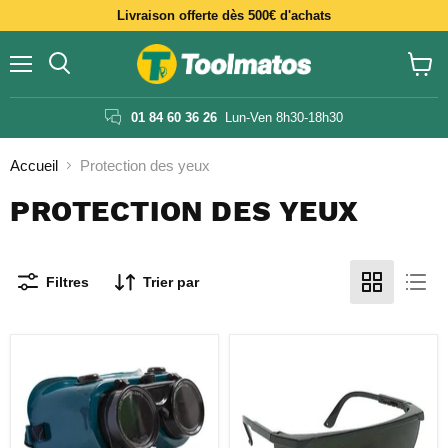
Livraison offerte dès 500€ d'achats
Menu
Voir
le
panier
01 84 60 36 26
Lun-Ven 8h30-18h30
Accueil
Protection des yeux
PROTECTION DES YEUX
Filtres
Trier par