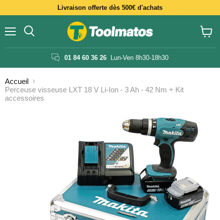
Livraison offerte dès 500€ d'achats
Menu
Voir
le
panier
01 84 60 36 26
Lun-Ven 8h30-18h30
Accueil
Perceuse visseuse LXT 18 V Li-Ion - 3 Ah - 42 Nm + Kit
accessoires