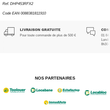
Ref. DHP453RFX2
Code EAN 0088381811910
LIVRAISON GRATUITE
CON
Pour toute commande de plus de 500 €
01 84
Lundi
8h30-
NOS PARTENAIRES