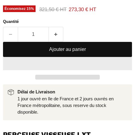
Prix d'origine
Prix actuel
321,50 € HT
273,30 € HT
Économisez
15
%
Quantité
Ajouter au panier
Délai de Livraison
1 jour ouvré en Ile de France et 2 jours ouvrés en
France métropolitaine, sous reserve du stock
disponible.
PERCEUSE VISSEUSE LXT