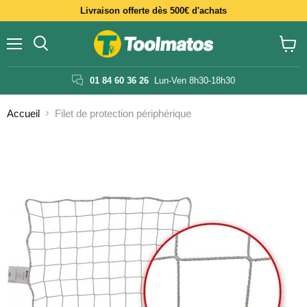
Livraison offerte dès 500€ d'achats
Menu
Voir
le
panier
01 84 60 36 26
Lun-Ven 8h30-18h30
Accueil
Filet de protection périphérique