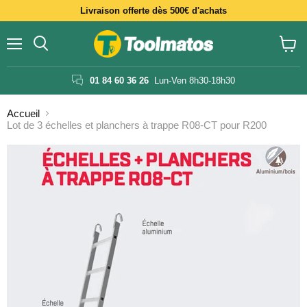
Livraison offerte dès 500€ d'achats
Menu
Voir
le
panier
01 84 60 36 26
Lun-Ven 8h30-18h30
Accueil
Lot de 3 échelles et planchers à trappe R08-CT pour R200