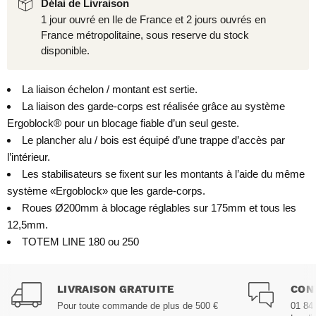
Délai de Livraison
1 jour ouvré en Ile de France et 2 jours ouvrés en
France métropolitaine, sous reserve du stock
disponible.
La liaison échelon / montant est sertie.
La liaison des garde-corps est réalisée grâce au système
Ergoblock® pour un blocage fiable d’un seul geste.
Le plancher alu / bois est équipé d’une trappe d’accès par
l’intérieur.
Les stabilisateurs se fixent sur les montants à l’aide du même
système «Ergoblock» que les garde-corps.
Roues Ø200mm à blocage réglables sur 175mm et tous les
12,5mm.
TOTEM LINE 180 ou 250
LIVRAISON GRATUITE
CON
Pour toute commande de plus de 500 €
01 84