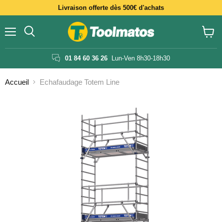
Livraison offerte dès 500€ d'achats
Menu
Voir
le
panier
01 84 60 36 26
Lun-Ven 8h30-18h30
Accueil
Echafaudage Totem Line