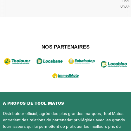
Lundi
8h30-
NOS PARTENAIRES
A PROPOS DE TOOL MATOS
Distributeur officiel, agréé des plus grandes marques, Tool Matos
entretient des relations de partenariat privilégiées avec les grands
fournisseurs qui lui permettent de pratiquer les meilleurs prix du