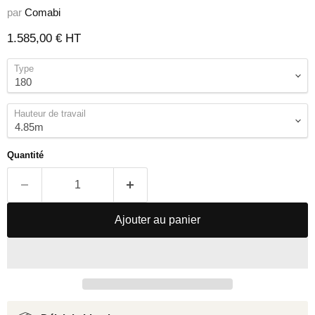
par
Comabi
Prix actuel
1.585,00 € HT
Type
Hauteur de travail
Quantité
Ajouter au panier